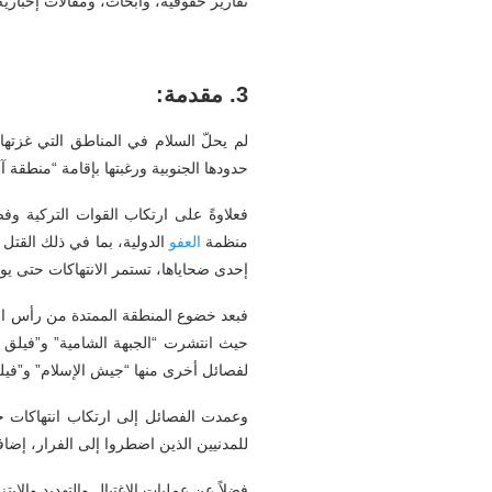
تقارير حقوقية، وأبحاث، ومقالات إخبار
3.
مقدمة:
حدودها الجنوبية ورغبتها بإقامة “منطقة آم
فعلاوةً على ارتكاب القوات التركية وف
منظمة
العفو
الدولية، بما في ذلك القتل
إحدى ضحاياها، تستمر الانتهاكات حتى ي
فبعد خضوع المنطقة الممتدة من رأس ال
حيث انتشرت “الجبهة الشامية” و”فيلق 
لفصائل أخرى منها “جيش الإسلام” و”فيلق 
وعمدت الفصائل إلى ارتكاب انتهاكات 
للمدنيين الذين اضطروا إلى الفرار، إضاف
فضلاً عن عمليات الاغتيال والتهديد والا