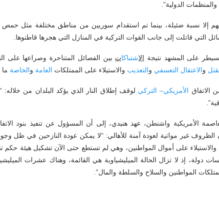
والمنظمات الدولية”.
لهم إلا نسبة ضئيلة، بينما تم استقدام سوريين من مناطق مختلفة مثل حمص 
ل التي قاتلت إلى جانب القوات التركية في المنازل التي هجرها قاطنوها.
تسيطر على المشهد نتيجة
الا
شتباكا
ت
بين الفصائل المتناحرة وصراعها على الن
لقتل
و
الاعتقال
التعسفي
و
التعذيب
والاستيلاء على الممتلكات
العامة
و
الخاصة
ما ي
من الاتفاق
الأمريكي
–
التركي
لوقف إطلاق النار الذي يؤكد البلدان من خلاله: “ا
ية”.
صمة الأمريكية واشنطن، عهد هنيدي، إلى أن المسؤول عن تنفيذ بنود الاتفاق
ن الظروف غير مواتية لعودة آمنة للأهالي: “لا يمكن عودة النازحين في ظل وجو
والاستيلاء على أموال المواطنين، وهي لم تستطع حتى الآن تشكيل هيئة حكم تشك
دولة، إذ لا تزال الحالة الميليشياوية هي القائمة، وهناك عشرات الميليشي
متلكات المواطنين والسلاح والسلطة والمال”.