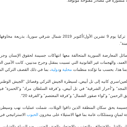
ية منشورة في مصادر مفتوحة موثوقة.
لم يحلّ السلام في المناطق التي غزتها تركيا يوم 9 تشرين الأول/أكتوبر 19
نة”.
صائل المعارضة السورية المتحالفة معها انتهاكات جسيمة لحقوق الإنسان وجرائ
 العمد، والهجمات غير القانونية التي تسببت بمقتل وجرح مدنيين، كانت الأمين
ومنا هذا، بحسب ما تؤكده منظمات
محلية
و
دولية
، بما في ذلك القصف التركي الم
عين/سري كانيه إلى تل أبيض، لسيطرة الجيش التركي وفصائل “الجيش الوطني”،
المجد” و”أحرار الشرقية” في تل أبيض، و”فرقة السلطان مراد” و”الحمزة” ف
الرحمن” و”لواء صقور الشمال” و”فرقة المعتصم” و”الفرقة 20″.
جسيمة بحق سكان المنطقة الذين ذاقوا الويلات، شملت عمليات نهب وسيطرة و
ة لمبانٍ وممتلكات عامة بما فيها الاستيلاء على مخزون
الحبوب
الاستراتيجي في ا
بتزاز والقتل والاختطاف والتعذيب والاحتجاز والعنف الجنسي ضد النساء والفتيات،