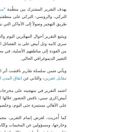
يهدف التقرير المشترك بين منظّمة “
سو
التركي، والروسي- التركي على منطقتي ر
طريق التهجير وصولاً إلى الأماكن التي نزح
ويتتبع التقرير أحوال المهجّرين اليوم 
سري كانيه وتل أبيض على يد الفصائل ال
من العودة إلى مناطقهم الأصلية، في محا
التغيير الديموغرافي الحالي.
ويأتي ضمن سلسلة تقارير ناقشت أثر الات
مقابل عفرين
، والثاني عن
اتفاق المدن ال
أبيض/كري سبي، ناقش الحضور خلالها الأح
على الأهالي مستمرة حتى اليوم، وخلصوا 
كما أُجريت، لغرض إتمام التقرير، مج
وخارجها، ومسؤولين عن المخيمات وكتّاباً