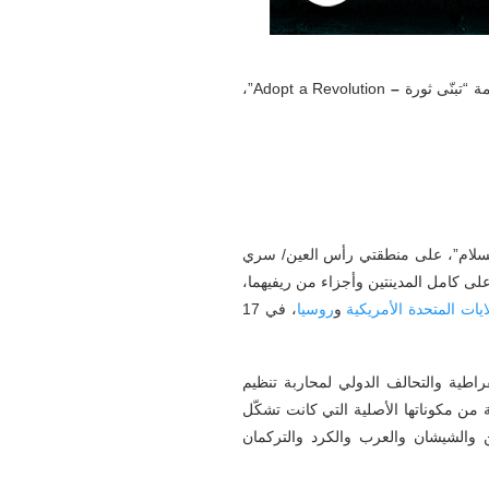
 “تبنّى ثورة
–
Adopt a Revolution”،
السلام”، على منطقتي رأس العين/ سري
ي أطلقتها في 9 من تشرين الأول/ أكتوبر 2019، وسيطرت خلالها على كامل المدينتين وأجزاء من ريفيهما،
ايات
المتحدة
الأمريكية
و
روسيا
، في 17
طية والتحالف الدولي لمحاربة تنظيم
 من مكوناتها الأصلية التي كانت تشكّل
من والشيشان والعرب والكرد والتركمان