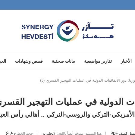
الأخبار
تقارير مواضيعية
بيانات صحفية
قصص وشهادات
العر
يا: دور الاتفاقيات الدولية في عمليات التهجير القسري (3)
ات الدولية في عمليات التهجير القسري (
 الأمريكي-التركي والروسي-التركي .. أهالي رأس الع
ع
ع
ميل كملف PDF
هذا المنشور متوفر أيضاً باللغة:
الإنجليزية
حجم الخط
ع