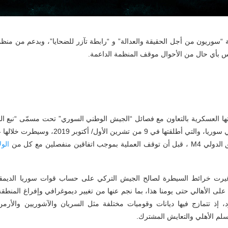
ة “سوريون من أجل الحقيقة والعدالة” و “رابطة تآزر للضحايا”، وبدعم من منظمة
تعكس بأي حال من الأحوال موقف المنظمة الداعمة.
ها العسكرية بالتعاون مع فصائل “الجيش الوطني السوري” تحت مسمّى “نبع 
كانيه وتل أبيض/ كري سبي شمال شرقي سوريا، والت
الول
وغيرت خرائط السيطرة لصالح الجيش التركي على حساب قوات سوريا الديمقرا
 على الأهالي حتى يومنا هذا، بما نجم عنها من تغيير ديموغرافي وإفراغ المنطقة
متفرد، إذ تتمازج فيها ديانات وقوميات مختلفة مثل السريان والآشوريين والأر
 السلم الأهلي والتعايش المشترك.