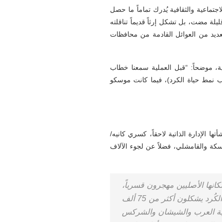
ماعية والثقافية يُدرك تماماً ما حصل
ة مضت، بل تشكل إرثاً قديماً تناقلته
عديد من العوائل القادمة من محافظات
ة، موضحاً: “قبل العملية سمعنا خطاب
 نمط حياة الكرد)، فيما كانت موسكو
الإدارة الذاتية لاحقاً، كسري كانيه/
كة والقامشلي، فضلاً عن لجوء الآلاف
تلال تركيا لمنطقة رأس العين/سري كانيه، لا يزال أكثر من 85% من سكانها الأصليين مهجرون قسرياً،
كما فقدت المنطقة ألوان وخصائص تنوعها، إذ لا يزيد عدد الكُرد فيها اليوم عن 45 شخصاً، بعد أن كان الكُرد يشكلون أكثر من 75 ألف
لبية العرب والشيشان والشركس