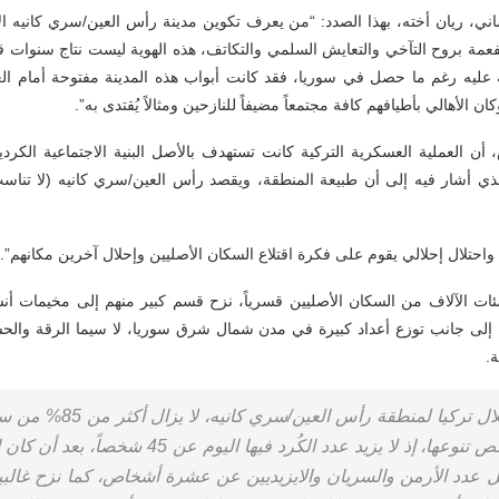
ي، ريان أخته، بهذا الصدد: “من يعرف تكوين مدينة رأس العين/سري كانيه الاجت
مة بروح التآخي والتعايش السلمي والتكاتف، هذه الهوية ليست نتاج سنوات قليل
عليه رغم ما حصل في سوريا، فقد كانت أبواب هذه المدينة مفتوحة أمام ال
أهالي بأطيافهم كافة مجتمعاً مضيفاً للنازحين ومثالاً يُقتدى به”.
 العملية العسكرية التركية كانت تستهدف بالأصل البنية الاجتماعية الكردي
ي أشار فيه إلى أن طبيعة المنطقة، ويقصد رأس العين/سري كانيه (لا تناسب
حتلال إحلالي يقوم على فكرة اقتلاع السكان الأصليين وإحلال آخرين مكانهم”.
 الآلاف من السكان الأصليين قسرياً، نزح قسم كبير منهم إلى مخيمات أنشأتها 
 إلى جانب توزع أعداد كبيرة في مدن شمال شرق سوريا، لا سيما الرقة والحس
.
رغم مضي أربعة أعوام على اح
يقل عدد الأرمن والسريان والايزيديين عن عشرة أشخاص، كما نزح غا