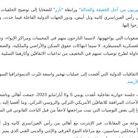
ريون
من
أجل
الحقيقة
والعدالة
” ورابطة “
تآزر
” للضحايا إلى توضيح الخلفيات ا
أس العين/سري كانيه وتل أبيض، ودور الجهات الدولية الفاعلة فيما حدث، وأب
وا إليها.
والصعوبات التي يواجهونها، لاسيما النازحون منهم في المخيمات ومراكز الإيواء،
عسكرية المسيطرة، لا سيما انتهاكات حقوق السكن والأراضي والملكية، والصعوبا
ولة لطرح توصيات تسهم في التخفيف من تداعيات الاتفاقيّن وآثارهما السلبية عل
فاقيات الدولية التي أفضت إلى عمليات تهجير واسعة غيّرت الديموغرافيا السور
أربعة
.
اعتمد التقرير في منهجيته على مخرجات جلسة حوارية 
داث المرافقة للاتفاقيّن الأمريكي-التركي والروسي-التركي، وما أفضيا إليه م
إلى بعض التوصيات التي تمت مراجعتها لاحقاً من قبل الباحث القانوني في الم
موعة من المقابلات عبر الإنترنت مع أهالي من رأس العين/سري كانيه وتل
 ومحللين سياسيين، مع مراعاة التنوع العرقي والإثني والديني الغني الذي يميز مك