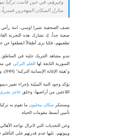
منازل السكان المهجرين قسرياً،
تصف الصحفية شيرا اوسي، ابنة رأس الع
صعبة جداً، إذ تشارك هذه التجربة القا
تطعمهم، فكنا نرى أطفالاً انقطعوا عن حل
تبدو مشاهد التتريك جلية في المناطق ا
السورية التابعة لها
العلم
التركي
في مدين
و”هيئة الإغاثة الإنسانية التركية” (IHH)، و”الهلال الأحمر التركي”، أعقبها فرض التعامل بالليرة التركية وتغيير المناهج المدرسية وأسماء البلدات.
يؤكد وجود النية المبيّتة بإجراء تغيير د
اللاجئين من أراضيها، وخلق
حاجز
بشري
ويستنكر
سكان
محليون
ما تقوم به تركي
تأمين أبسط مقومات الحياة.
وعن التحديات التي لاتزال تواجه الأها
وبيوتهم، تليها عدم قدرتهم على التأقل