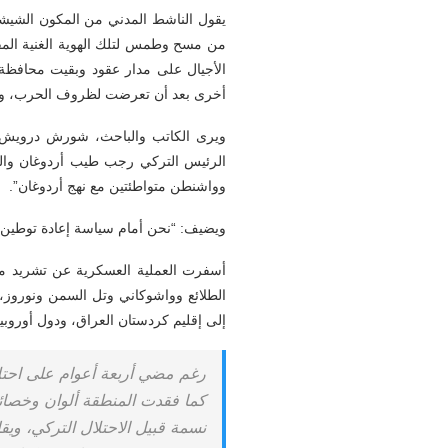
يقول الناشط المدني من المكون الشيشان
من مسح وطمس لتلك الهوية الغنية المفع
الأجيال على مدار عقود وبقيت محافظة 
أخرى بعد أن تعرضت لظروف الحرب، وكان ال
ويرى الكاتب والباحث، شورش درويش، أن
الرئيس التركي رجب طيب أردوغان والذ
وواشنطن متواطئتين مع نهج أردوغان”.
ويضيف: “نحن أمام سياسة إعادة توطين وا
أسفرت العملية العسكرية عن تشريد مئات
الطلائع وواشوكاني وتل السمن ونوروز،
إلى إقليم كردستان العراق، ودول أوروبية
نسمة قبيل الاحتلال التركي، و