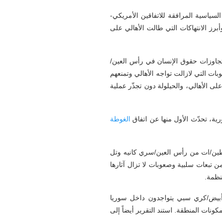
لسياسية المرافقة للاتفاقين الأمريكي-
رز الانتهاكات التي طالت الأهالي على
 وتجاوزات حقوق الإنسان في رأس العين/
ت التي لازالت تواجه الأهالي وتمنعهم
ى الأهالي، والحيلولة دون تجذّر عملية
ية، تحدّث الأول منها عن اتفاق
الغوطة
تفاعلية عُقدت يومي 5 و6 أيار/مايو 2023، جمعت أهالي وناشطين/ات من رأس العين/سري كانيه وتل
ن تبعات سلبية وصعوبات لا تزال آثارها
نظمة.
 أبيض/كري سبي يتواجدون داخل سوريا
ونات المنطقة. استند التقرير أيضاً إلى