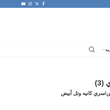
بية
3)
ين/سري كانيه وتل أبيض