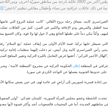
وغيرهم، في حين قامت تركيا بتوطين أكثر من 2800 عائلة نازحة من مناطق سوريّة
 بما في ذلك عائلات عراقية من نساء وأطفال مقاتلي تنظيم “داعش”.
[1]
ين/سري كانيه، مشاق رحلة نزوح الأهالي: “كانت عملية النزوح التي عاشها 
سية الطفل والمريض وذو الإعاقة والكبير في السن، كثيرٌ من العائلات تشتّت
يبهم، وأمّاً تبكي دماً على طفلها الجائع وهي لا حول لها ولا قوة، وكان الجميع
لتي تسيطر عليها تركيا، فمنذ الأيام الأولى من إيقاف عملية “نبع السلام” رف
تي رأس العين/سري كانيه وتل أبيض، ثم دخلت إليهما منظمات إغاثية تركية م
يموغرافي في المنطقة
إعلان
الحكومة التركية عن مشروع “المنطقة الآمنة”، وشروع
على حدودها الجنوبية يفصلها عن التواجد الكردي في سوريا.
ا من إعادة قسرية لسوريين إلى أراضٍ غير عائدة لهم، في حين يعيش سكانها الأ
لي تتحدث الناشطة وعضو مجلس المرأة السورية، كلستان عفدكي: “أولى الصعوب
م في مناطقهم الجديدة، أما في المخيمات فالصعوبات أشد وأكثر قسوة لأنها معد