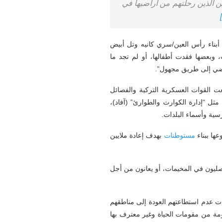
 أخرى، ومن اللاجئين الذين رحلتهم من أراضيها في
أبناء رأس العين/سري كانيه وتل أبيض
، وبعضها فقدت أطفالها، أو لم تجد ما
 يمضي إلى طريق مجهول”.
عت القوات العسكرية التركية والفصائل
ثل “إدارة الكوارث والطوارئ” (آفاد)،
ها ببناء
مستوطنات
بهدف إعادة ملايين
صليون في المخيمات، أو يعانون من أجل
ات عدم استطاعتهم العودة إلى مناطقهم
ومة من مقومات الحياة وغير معترف بها