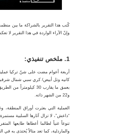
كُتب هذا التقرير بالشراكة ما بين منظم
وإنّ الآراء الواردة في هذا التقرير لا 
1.
ملخص تنفيذي:
أربعة أعوام مضت على شنّ تركيا عمليت
بعمق ما يقارب 30 كيلومتراً من الطريق الدولي M4 ، قبل أن توقف العملية بموجب اتفاقين منفصلين مع كل من
و22 من الشهر ذاته.
العملية التي بعثرت أوراق المنطقة، 
“داعش”، لا تزال آثارها السلبية مستمرة
تنوعاً غنياً لطالما أعطاها طابعها ال
والماردلية، كما تعد مثالاً يُحتذى به في