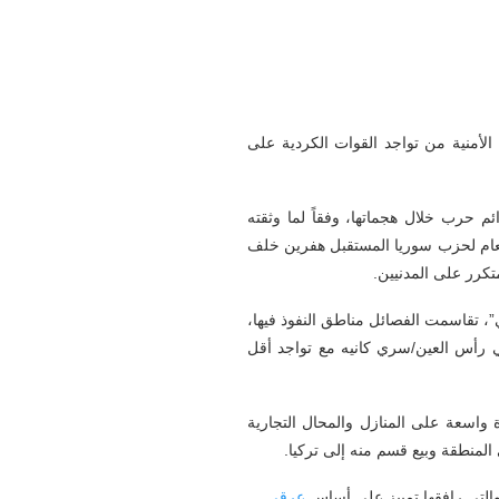
20 شمال شرقي سوريا، بذريعة مخاوفها الأمنية من تواجد القوات الكردية على
م حرب خلال هجماتها، وفقاً لما وثقته
 العام لحزب سوريا المستقبل هفرين خلف
تكرر على المدنيين.
 تقاسمت الفصائل مناطق النفوذ فيها،
ي رأس العين/سري كانيه مع تواجد أقل
اسعة على المنازل والمحال التجارية
لمنطقة وبيع قسم منه إلى تركيا.
 والتي رافقها تمييز على أساس
عرقي
.