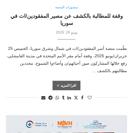
منشورات المنصة
وقفة للمطالبة بالكشف عن مصير المفقودين/ات في
سوريا
يونيو 26, 2026
نظّمت منصة أسر المفقودين/ات في شمال وشرق سوريا، الخميس 25
حزيران/يونيو 2026، وقفة أمام مقر الأمم المتحدة في مدينة القامشلي،
رفع خلالها المشاركون صور أحبائهم/ن وأضاءوا الشموع، مجددين
مطالبتهم بالكشف …
اقرا المزيد