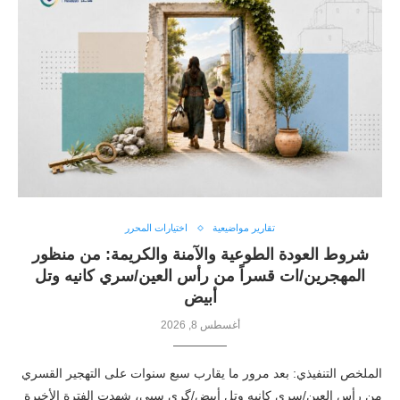
تقارير مواضيعية
اختيارات المحرر
شروط العودة الطوعية والآمنة والكريمة: من منظور
المهجرين/ات قسراً من رأس العين/سري كانيه وتل
أبيض
أغسطس 8, 2026
الملخص التنفيذي: بعد مرور ما يقارب سبع سنوات على التهجير القسري
من رأس العين/سري كانيه وتل أبيض/گري سپي، شهدت الفترة الأخيرة