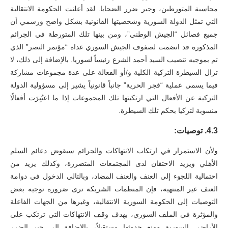
محاسبة المتورطين، وجبر ضرر الضحايا. لقد أعلنت الحكومة الانتقالبة
التي تمثل الدولة السورية وشخصيتها القانونية بشكل واضح ورسمي أن
جميع فصائل “الجيش الوطني”، ومن بينها تلك المتورطة في الجرائم
المذكورة قد انضمت لصفوف الجيش السوري غداة “مؤتمر النصر” الذي
تم بموجبه تنصيب السيد أحمد الشرع رئيساً لسوريا. بالإضافة إلى ذلك، لا
تزال السيطرة التركية الكلية و/أو الفعالة على عدة مجموعات مشاركة
فيما يسمى عملية “فجر الحرية” جانباً قانونياً يشير إلى مسؤولية الدولة
التركية عن الأفعال التي ارتكبتها تلك المجموعات إذا ما اعتُبِرَت أفعالًا
منسوبة لتركيا بحكم تلك السيطرة.
4.3. توصيات:
ولأن الاستمرار في ارتكاب الانتهاكات والجرائم سيقوض دعائم السلم
الأهلي ويزيد الاحتقان لدى المجتمعات المتضررة، وكذلك يزيد من
احتمالية اللجوء إلى العنف والعنف المضاد، وبالتالي الدخول في دوامة
العنف غير المنتهية، فإن المنظمات الشريكة ترى ضرورة توجيه بعض
التوصيات إلى الحكومة السورية الانتقالية، وغيرها من الجهات الفاعلة
والمؤثرة في الملف السوري، بهدف وقف الانتهاكات التي ترتكب على
الأراضي السورية ومنع حدوثها مستقبلاً، بالإضافة إلى جبر الضرر