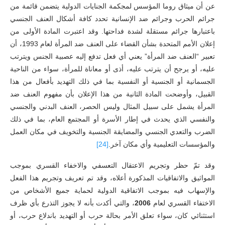
عن أن ميثاق روما المؤسس لمجكمة الجنايات الدولية يتضمن قائمة من
جرائم الحرب وجرائم ضد الإنسانية تحدد كافة أشكال العنف الجنسي
باعتبارها جرائم مستقلة لشدة فداحتها. وقد اعتبرت المادة الأولى من
إعلان الأمم المتحدة بشأن القضاء على العنف ضد المرأة لعام 1993، أن
تعبير “العنف ضد المرأة” يعني أي فعل تدفع إليه عصبية الجنس ويترتب
عليه، أو يرجح أن يترتب عليه، أذى أو معاناة للمرأة، سواء من الناحية
الجسمانية أو الجنسية أو النفسية بما في ذلك التهديد بأفعال من هذا
القبيل، وأوضحت المادة الثانية من هذا الإعلان بأن مفهوم العنف ضد
المرأة يشمل على سبيل المثال وليس الحصر، العنف البدني والجنسي
والنفسي الذي يحدث في إطار الأسرة أو المجتمع العام، بما في ذلك
الضرب والتعدي الجنسي والمضايقة الجنسية والتخويف في مكان العمل
والمؤسسات التعليمية وأي مكان آخر.
[24]
وقد تمّ حظر وتجريم الاعتقال التعسفي والاخفاء القسري بموجب
المواثيق والاتفاقيات المذكورة أعلاه، وقد تم تعريف وتجريم هذا الفعل
والإسهاب فيه بموجب الاتفاقية الدولية لحماية جميع الأشخاص من
الاختفاء القسري لعام
2006
، والتي أكدت بأنه لا يجوز التذرع بأي ظرف
استثنائي كان، سواء تعلق الأمر بحالة حرب أو التهديد باندلاع حرب، أو