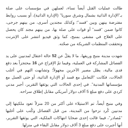
طالت عمليات القتل أيضاً نساء، لعملهن في مؤسسات على صلة
بـ”الإدارة الذاتية بشمال وشرق سوريا” (الإدارة الذاتية)، أو بسبب روابط
مفترضة بينهن وبين “قسد”؛ وكذلك مجندين أسرى، من بينهم جرحى،
كانوا ضمن “قسد” أو قوات على صلة بها، من بينهم مجند كان يحصل
على العلاج في مشفى بمنبج، كما وثق فيديو انتشر على الإنترنت
وتحققت المنظمات الشريكة من صحّته.
شهدت مدينة منبج وريفها، ما لا يقلّ عن
52
حالة اعتقال لمدنيين على يد
الفصائل المشاركة في العملية، وفيما تمّ الإفراج عن
16
محتجزاً بعد دفع
فدى مالية، يظل مصير الآخرين مجهولاً؛ وتشابهت التهم في أغلب
الحالات، فكانت “التعامل مع قسد أو الإدارة الذاتية، أو حتى العمل مع
مؤسساتها المدنية”. في إحدى الحالات التي يوثقها التقرير، أجبر مدني
كردي على دفع مبلغ 5 آلاف دولار أمريكي مقابل إطلاق سراحه.
وفي منبج أيضاً، تم الاستيلاء على أكثر من 20 منزلاً تعود ملكيتها إلى
مدنيين كُرد نزحوا من المدينة، من قبل الفصائل وكُتب على أغلبها
“مُصادر”، فيما قالت إحدى ضحايا انتهاكات الملكية، التي يوثقها التقرير،
أنها أجبرت على دفع مبلغ 3 آلاف دولار مقابل البقاء في منزلها.