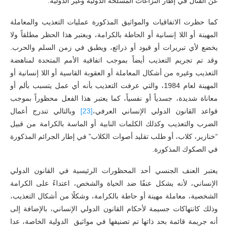
عن القتال في إطار النزاعات المسلحة الدولية وغير الدولية.
كما حظرت الاتفاقيات والمواثيق المذكورة عمليات التعذيب والمعاملة
المهينة أو اللا إنسانية أو الحاطة بالكرامة، ويعتبر هذا الحظر مطلقاً ولا
يخضع لأي تبريرات أو قيود أو ذرائع، ويطبق في زمن السلم والحرب.
وقد تم تجريم التعذيب أيضاً بموجب اتفاقية الأمم المتحدة لمناهضة
التعذيب وغيره من أشكال المعاملة أو العقوبة القاسية أو اللا إنسانية أو
المهينة لعام 1984، والتي عرفت التعذيب بأنه أي عمل يتسبب بألم أو
معاناة شديدة، جسدياً أو نفسياً، كما يعتبر هذا الفعل محظوراً بموجب
قواعد القانون الدولي الإنساني العرفي،
[23]
وبالتالي تندرج أعمال
الضرب والتعذيب وكذلك الكلمات النابية أو الماسة بالكرامة من قبيل
“خنازير، كلاب، أو طلب تقليد أصوات الكلاب” في إطار الجرائم المذكورة
في الصكوك المذكورة.
يعتبر العنف الجنسي أحد المحظورات الرئيسية في القانون الدولي
الإنساني، لأنه يشكل عنفًا ضد الحياة والشخص، اعتداءً على الكرامة
الشخصية، معاملة مهينة أو حاطة بالكرامة، وشكلًا من أشكال التعذيب،
وذلك كانتهاكات جسيمة لأحكام القانون الدولي الإنساني، بالإضافة إلى
أنه جريمة قائمة بحد ذاتها تم تصنيفها في مواثيق الدولية الخاصة، عدا