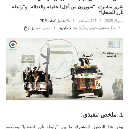
تقرير مشترك: "سوريون من أجل الحقيقة والعدالة" و"رابطة
تآزر للضحايا"
مايو 9, 2025
527
مشاهدة
تحميل كملف PDF
ع
ع
هذا المنشور متوفر أيضاً باللغة:
الإنجليزية
حجم الخط
ع
1.
ملخص تنفيذي:
يوثق هذا التحقيق المشترك ما بين “رابطة تآزر للضحايا” ومنظمة