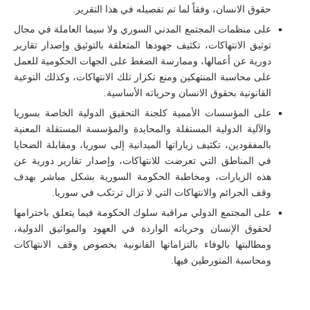
حقوق الانسان، وفقاً لما تم تفصيله في هذا التقرير.
على منظمات المجتمع المدني السوري ولا سيما العاملة في مجال
توثيق الانتهاكات، تكثيف جهودها المتعلقة بالتوثيق وإصدار تقارير
دورية عن أعمالها، وممارسة الضغط على الجهات الحكومية للعمل
على محاسبة المنتهكين ومنع تكرار تلك الانتهاكات، وكذلك التوعية
القانونية بحقوق الانسان وحرياته الأساسية.
على المؤسسات الأممية كلجنة التحقيق الدولية الخاصة بسوريا
والآلية الدولية المستقلة والمحايدة والمؤسسة المستقلة المعنية
بالمفقودين، تكثيف زياراتها الميدانية إلى سوريا، ومقابلة الضحايا
في المناطق التي تعرضت للانتهاكات، وإصدار تقارير دورية عن
هذه الزيارات، ومخاطبة الحكومة السورية بشكل مباشر بهدف
وقف الجرائم والانتهاكات التي لا تزال ترتكب في سوريا.
على المجتمع الدولي مراقبة سلوك الحكومة فيما يتعلق باحترامها
لحقوق الإنسان وحرياته الواردة في العهود والمواثيق الدولية،
ومطالبتها بالوفاء بالتزاماتها القانونية بخصوص وقف الانتهاكات
ومحاسبة المتورطين فيها.