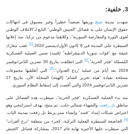
3.
خلفية:
شهدت مدينة
منبج
وريفها تصعيداً خطيراً وغير مسبوق في انتهاكات
حقوق الإنسان على يد فصائل “الجيش الوطني” التابع لـ”الائتلاف الوطني
لقوى الثورة والمعارضة السورية”، وكلاهما مدعوم من تركيا، منذ إعلانها
[1]
السيطرة على المدينة في 8 كانون الأول/ديسمبر 2024،
عقب معارك
عنيفة مع “قوات سوريا الديمقراطية” (قسد) ضمن العملية العسكرية
[2]
المُسمّاة “فجر الحرية”،
التي انطلقت بتاريخ 30 تشرين الثاني/نوفمبر
[3]
2024 بعد أيام من عملية “ردع العدوان”،
التي أطلقتها مجموعات
مسلحة بقيادة “هيئة تحرير الشام” (الهيئة) المنحلة الآن، بتاريخ 27
تشرين الثاني/نوفمبر 2024 والتي أفضت إلى إسقاط النظام السوري.
منذ بدء العملية العسكرية “فجر الحرية”، سيطرت هذه الفصائل على
مناطق
تل
رفعت
والشهباء شمالي حلب، ثم منبج، بهدف استراتيجي وهو
اعتراض شبكات إمداد “قسد” وإنشاء ممر يربط تل رفعت بمدينة الباب،
[4]
الخاضعة للسيطرة الفعلية التركية، كجزء من منطقة “درع الفرات”
التي سيطرت عليها الأخيرة نهاية عام 2017، بمشاركة فصائل “الجيش