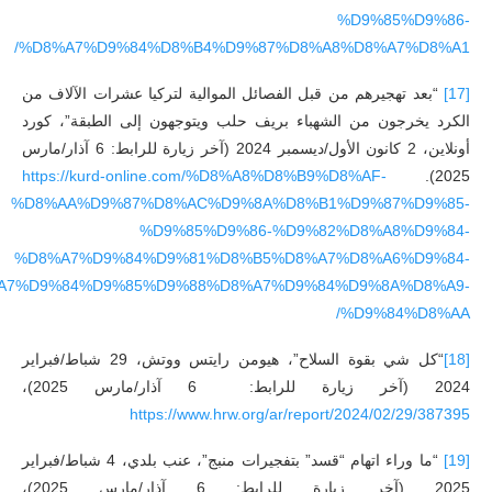
%D9%85%D9%86-
%D8%A7%D9%84%D8%B4%D9%87%D8%A8%D8%A7%D8%A1/
[17]
“بعد تهجيرهم من قبل الفصائل الموالية لتركيا عشرات الآلاف من
الكرد يخرجون من الشهباء بريف حلب ويتوجهون إلى الطبقة”، كورد
أونلاين، 2 كانون الأول/ديسمبر 2024 (آخر زيارة للرابط: 6 آذار/مارس
https://kurd-online.com/%D8%A8%D8%B9%D8%AF-
2025).
%D8%AA%D9%87%D8%AC%D9%8A%D8%B1%D9%87%D9%85-
%D9%85%D9%86-%D9%82%D8%A8%D9%84-
%D8%A7%D9%84%D9%81%D8%B5%D8%A7%D8%A6%D9%84-
A7%D9%84%D9%85%D9%88%D8%A7%D9%84%D9%8A%D8%A9-
%D9%84%D8%AA/
[18]
“كل شي بقوة السلاح”، هيومن رايتس ووتش، 29 شباط/فبراير
2024 (آخر زيارة للرابط: 6 آذار/مارس 2025)،
https://www.hrw.org/ar/report/2024/02/29/387395
[19]
“ما وراء اتهام “قسد” بتفجيرات منبج”، عنب بلدي، 4 شباط/فبراير
2025 (آخر زيارة للرابط: 6 آذار/مارس 2025)،