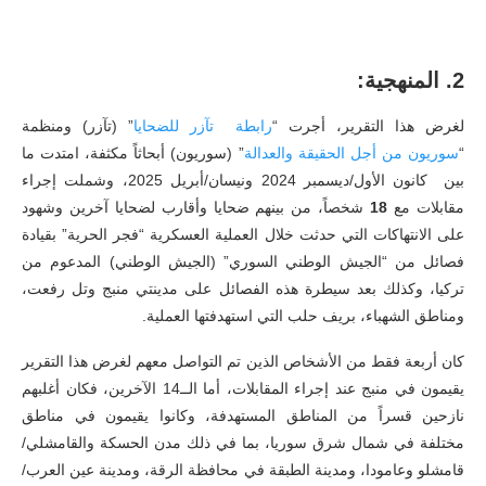
2.
المنهجية:
لغرض هذا التقرير، أجرت “
رابطة
تآزر
للضحايا
” (تآزر) ومنظمة
“
سوريون
من
أجل
الحقيقة
والعدالة
” (سوريون) أبحاثاً مكثفة، امتدت ما
بين كانون الأول/ديسمبر 2024 ونيسان/أبريل 2025، وشملت إجراء
مقابلات مع
18
شخصاً، من بينهم ضحايا وأقارب لضحايا آخرين وشهود
على الانتهاكات التي حدثت خلال العملية العسكرية “فجر الحرية” بقيادة
فصائل من “الجيش الوطني السوري” (الجيش الوطني) المدعوم من
تركيا، وكذلك بعد سيطرة هذه الفصائل على مدينتي منبج وتل رفعت،
ومناطق الشهباء، بريف حلب التي استهدفتها العملية.
كان أربعة فقط من الأشخاص الذين تم التواصل معهم لغرض هذا التقرير
يقيمون في منبج عند إجراء المقابلات، أما الــ14 الآخرين، فكان أغلبهم
نازحين قسراً من المناطق المستهدفة، وكانوا يقيمون في مناطق
مختلفة في شمال شرق سوريا، بما في ذلك مدن الحسكة والقامشلي/
قامشلو وعامودا، ومدينة الطبقة في محافظة الرقة، ومدينة عين العرب/