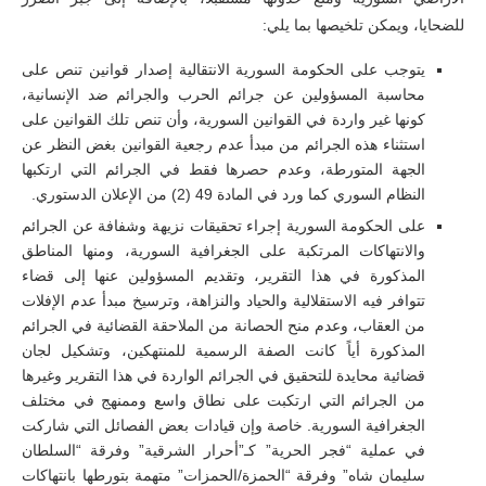
للضحايا، ويمكن تلخيصها بما يلي:
يتوجب على الحكومة السورية الانتقالية إصدار قوانين تنص على
محاسبة المسؤولين عن جرائم الحرب والجرائم ضد الإنسانية،
كونها غير واردة في القوانين السورية، وأن تنص تلك القوانين على
استثناء هذه الجرائم من مبدأ عدم رجعية القوانين بغض النظر عن
الجهة المتورطة، وعدم حصرها فقط في الجرائم التي ارتكبها
النظام السوري كما ورد في المادة 49 (2) من الإعلان الدستوري.
على الحكومة السورية إجراء تحقيقات نزيهة وشفافة عن الجرائم
والانتهاكات المرتكبة على الجغرافية السورية، ومنها المناطق
المذكورة في هذا التقرير، وتقديم المسؤولين عنها إلى قضاء
تتوافر فيه الاستقلالية والحياد والنزاهة، وترسيخ مبدأ عدم الإفلات
من العقاب، وعدم منح الحصانة من الملاحقة القضائية في الجرائم
المذكورة أياً كانت الصفة الرسمية للمنتهكين، وتشكيل لجان
قضائية محايدة للتحقيق في الجرائم الواردة في هذا التقرير وغيرها
من الجرائم التي ارتكبت على نطاق واسع وممنهج في مختلف
الجغرافية السورية. خاصة وإن قيادات بعض الفصائل التي شاركت
في عملية “فجر الحرية” كـ”أحرار الشرقية” وفرقة “السلطان
سليمان شاه” وفرقة “الحمزة/الحمزات” متهمة بتورطها بانتهاكات