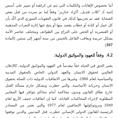
أما بخصوص الإهانات والكلمات التي تنم عن كراهية أو تمييز على أسس
إثنية كـ “كلاب قنديل، أكراد خنازير” وفقاً لما تم سرده من قبل بعض
الضحايا، فقد تم تجريمها كذلك في قانون العقوبات السوري الذي أكّد بأن
كل عمل أو كتابة أو خطاب يقصد منها أو ينتج عنها إثارة النعرات المذهبية
أو العنصرية أو الحض على النزاع بين الطوائف ومختلف عناصر الأمة
يشكل جريمة ويعاقب الفاعل بالحبس من ستة أشهر إلى سنتين (المادة
).
307
4.2.
وفقاً للعهود والمواثيق الدولية:
يعتبر الحق في الحياة حقاً مقدساً في العهود والمواثيق الدولية، كالإعلان
العالمي لحقوق الانسان والعهد الدولي الخاص بالحقوق المدنية
والسياسية لعام 1966، وغيرها من الاتفاقيات الدولية ذات الصلة بحقوق
الانسان وحرياته الأساسية، والتي حظرت وبشكل جازم مسألة القتل
خارج نطاق القانون وبدون محاكمة أمام محاكم تتوافر فيها المعايير
المطلوبة لإجراء المحاكمات العادلة، كما إن اتفاقيات جنيف الأربع لعام
1949 وبروتوكوليها الإضافيين لعام 1977 والتي تعتبر من المصادر
الرئيسية للقانون الدولي الإنساني حظرت قتل المدنيين والذين توقفوا