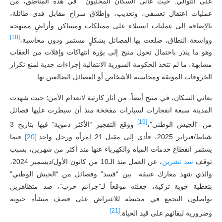
على التوالي. حيث عانى السكان المحليون في هذه المناطق، من
عمليات اعتقال تعسفي، وتعذيب، وإطلاق سراح مقابل فدى طائلة،
بالإضافة إلى عمليات استيلاء على ممتلكات ومساكن وأراضٍ ممنهجة
[18]
وواسعة النطاق، ضلعت بها الفصائل بشكلٍ مستمر ودون محاسبة،
وهو ما ينذر باحتمال تحول منبج إلى بؤرة انتهاكات وإفلات من العقاب
مشابهة، ما لم تتخذ الحكومة السورية الانتقالية إجراءات جدية لمنع تكرار
الخروقات الموثقة ومحاسبة الأشخاص أو الفصائل الضالعين بها.
يعاني السكان، في منبج أيضاً، من آثار كارثية لانعدام الأمن؛ حيث شهدت
المدينة سبعة انفجارات لسيارات مفخخة منذ أن سيطرت عليها فصائل
[19]
من “الجيش الوطني”،
ووقع التفجير “الأكثر دموية” فيها بتاريخ 3
شباط/فبراير 2025، فأدى إلى مقتل 21 إمرأة ورجل واحد.
[20]
فيما
يستمر انقطاع خدمات المياه والكهرباء عنها منذ أكثر من شهرين، بسبب
توقف
سد
تشرين
، عن العمل منذ الـ10 من كانون الأول/ديسمبر 2024،
والذي شهد معارك عنيفة بين “قسد” وفصائل من “الجيش الوطني”
بتغطية جوية تركية، جعلته موقعاً لـ”جرائم حرب”، ضد متظاهرين
يواصلون التجمع في محيطه للاعتراض على قصف منشأة حيوية
[21]
وضرورية لبقائهم على قيد الحياة.