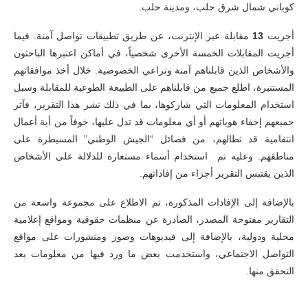
كوباني شمال شرق حلب، ومدينة حلب.
أجريت
13
مقابلة عبر الإنترنت، عن طريق تطبيقات تواصل آمنة. فيما
أجريت المقابلات الخمسة الأخرى شخصياً، في أماكن اعتبرها الباحثون
والأشخاص الذين قابلناهم آمنة وتراعي الخصوصية. خلال أخذ موافقاتهم
المستنيرة، اطلع جميع من قابلناهم على الطبيعة الطوعية للمقابلة وسبل
استخدام المعلومات التي شاركوها، بما في ذلك نشر هذا التقرير، فآثر
جميعهم إخفاء هوياتهم أو أي معلومات قد تدل عليها، خوفاً من أية أعمال
انتقامية قد تطالهم، من فصائل “الجيش الوطني” المسيطرة على
مناطقهم. وعليه تم استخدام أسماء مستعارة للدلالة على الأشخاص
الذين يقتبس التقرير أجزاء من إفاداتهم.
بالإضافة إلى الإفادات المذكورة، تم الاطلاع على مجموعة واسعة من
التقارير مفتوحة المصدر، الصادرة عن منظمات حقوقية ومواقع إعلامية
محلية ودولية، بالإضافة إلى فيديوهات وصور ومنشورات على مواقع
التواصل الاجتماعي، واستخدمت بعض ما ورد فيها من معلومات بعد
التحقق منها.