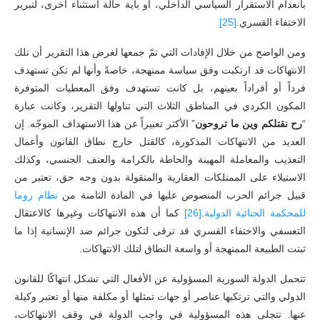
بانعدام الاستقرار السياسي الداخلي، أو بأية حالة استثناء أخرى، لتبرير
الاختفاء القسري.
[25]
ومن الواضح من خلال الإفادات التي تمّ جمعها لغرض هذا التقرير أن تلك
الانتهاكات قد ارتكبت وفق سياسة ممنهجة، خاصةً وأنها لم تكن تستهدف
فرداً أو أفراداً بعينهم، بل كانت تستهدف وفق المعطيات المتوفرة
المكون الكردي في المناطق الثلاث التي تناولها التقرير، وكانت عبارة
“
رح نقتلكم وين ما تروحون
” الأكثر تعبيراً عن هذا الاستهداف الموجّه. إن
العديد من الانتهاكات المذكورة، كالقتل خارج نطاق القانون وأعمال
التعذيب والمعاملة المهينة والحاطة بالكرامة والعنف الجنسي، وكذلك
الاستيلاء على الممتلكات العقارية والمنقولة بدون وجه حق، تعتبر من
قبيل جرائم الحرب المنصوص عليها في المادة الثامنة من
نظام روما
للمحكمة الجنائية الدولية
.
[26]
كما أن هذه الانتهاكات وغيرها كالاعتقال
التعسفي والاختفاء القسري قد ترقى لتكون جرائم ضد الإنسانية إذا ما
ثبتت الطبيعة الممنهجة أو واسعة النطاق لتلك الانتهاكات.
تتحمل الدولة السورية المسؤولية عن الأفعال التي تشكل انتهاكًا للقانون
الدولي والتي ترتكبها عناصر أو جهات تمثلها أو مكلفة منها أو تعتبر وكيلة
عنها. تتجلى هذه المسؤولية في واجب الدولة في وقف الانتهاكات،