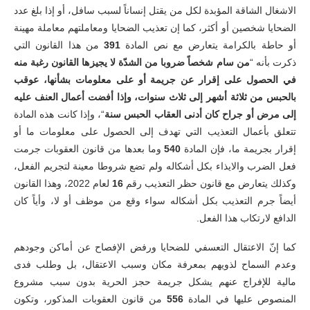
الاشغال الشاقة المؤبدة لكل من يقتل إنساناً لسبب سافل، أو إذا بلغ عدد
الضحايا شخصين أو أكثر، كما إن تعذيب الضحايا ومعاملتهم معاملة مهينة
أو حاطة بالكرامة يتعارض مع نص المادة
391
من هذا القانون التي
ذكرت بأنه “
من سام شخصاً ضروبا من الشدّة لا يجيزها القانون رغبة منه
في الحصول على إقرار عن جريمة أو على معلومات بشأنها، عوقب
بالحبس من ثلاثة أشهر إلى ثلاث سنوات، وإذا أفضت أعمال العنف عليه
إلى مرض أو جراح كان أدنى العقاب الحبس سنة
“، وإذا كانت هذه المادة
تتعلق بأعمال التعذيب التي تهدف إلى الحصول على معلومات ما أو
إقرار بجريمة ما، فإن المادة
540
وما بعدها من قانون العقوبات جرمت
فعل الضرب والايذاء بكل أشكاله ولم تضع شروطا معينة لتجريم الفعل،
وكذلك يتعارض مع قانون حظر التعذيب رقم
16
لعام 2022، وهذا القانون
أيضاً جرم التعذيب بكل أشكاله سواء وقع من موظف أو لا، وأياً كان
الدافع لارتكاب هذا الفعل.
كما إنّ الاعتقال التعسفي للضحايا ورفض الإفصاح عن أماكن وجودهم
وعدم السماح لذويهم بمعرفة مكان وسبب الاعتقال، بل وطلب فدى
مالية للإفراج عنهم يشكل جريمة حجز الحرية بدون سبب مشروع
المنصوص عليها في المادة
556
من قانون العقوبات المذكور، وتكون