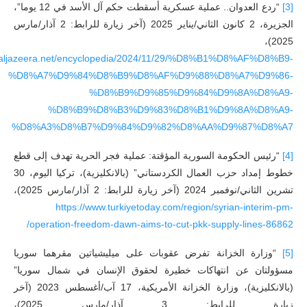
[3]
“ردع العدوان.. عملية عسكرية أسقطت حكم آل الأسد في 12 يوما”،
الجزيرة، 2 كانون الثاني/يناير 2025 (آخر زيارة للرابط: 2 آذار/مارس
2025)،
w.aljazeera.net/encyclopedia/2024/11/29/%D8%B1%D8%AF%D8%B9-
%D8%A7%D9%84%D8%B9%D8%AF%D9%88%D8%A7%D9%86-
%D8%B9%D9%85%D9%84%D9%8A%D8%A9-
%D8%B9%D8%B3%D9%83%D8%B1%D9%8A%D8%A9-
%D8%A3%D8%B7%D9%84%D9%82%D8%AA%D9%87%D8%A7
[4]
“رئيس الحكومة السورية المؤقتة: عملية فجر الحرية تهدف إلى قطع
خطوط إمداد حزب العمال الكردستاني” (بالانكليزية)، تركيا اليوم، 30
تشرين الثاني/نوفمبر 2024 (آخر زيارة للرابط: 2 آذار/مارس 2025)،
https://www.turkiyetoday.com/region/syrian-interim-pm-
operation-freedom-dawn-aims-to-cut-pkk-supply-lines-86862/
[5]
“وزارة الخزانة تفرض عقوبات على ميليشياتين مقرهما سوريا
مسؤولتان عن انتهاكات خطيرة لحقوق الإنسان في شمال سوريا”
(بالانكليزية)، وزارة الخزانة الأمريكية، 17 آب/أغسطس 2023 (آخر
زيارة للرابط: 3 آذار/مارس 2025)،