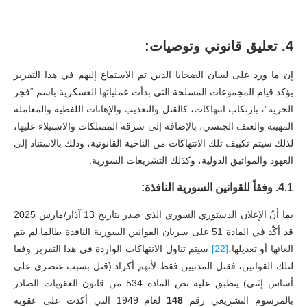
4.
تعليق قانوني وتوصيات:
إن ما ورد على لسان الضحايا الذين تم الاستماع إليهم في هذا التقرير
يؤكد قيام المجموعات المسلحة التي بدأت عملياتها العسكرية باسم “فجر
الحرية”، بارتكاب انتهاكات، كالقتل والتعذيب والإهانات اللفظية والمعاملة
المهينة والعنف الجنسي، بالإضافة إلى سرقة الممتلكات والاستيلاء عليها،
لذلك سيتم تكييف تلك الانتهاكات من الناحية القانونية، وذلك بالاستناد إلى
العهود والمواثيق الدولية، وكذلك التشريعات السورية.
4.1. وفقاً للقوانين السورية النافذة:
بما أنّ الإعلان الدستوري السوري الذي صدر بتاريخ 13 آذار/مارس 2025
قد أكّد في المادة 51 على سريان القوانين السورية النافذة طالما لم يتم
الغائها أو تعديلها،
[22]
سيتم تناول الانتهاكات الواردة في هذا التقرير وفقا
لتلك القوانين، فقتل المدنيين فقط لأنهم أكراد (قتل بسبب عنصري على
أساس إثني) ينطبق عليه نص المادة 534 من قانون العقوبات الصادر
بالمرسوم التشريعي رقم
148
لعام 1949 التي أكدت على عقوبة