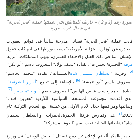
صورة رقم (1 و 2 ) – خارطة للمناطق التي شملتها عملية “فجر الحرية”
في شمال غرب سوريا.
قادت عملية “فجر الحرية” فصائل مدرجة سابقاً في قوائم العقوبات
الصادرة عن “وزارة الخزانة الأمريكية” بسبب تورطها في انتهاكات حقوق
الإنسان، بما في ذلك القتل والاختفاء القسري، ونهب الممتلكات، أبرزها
فرقة
“الحمزة/الحمزات”، بقيادة “سيف بولاد” المعروف باسم “أبو بكر”،
[5]
وفرقة “
السلطان
سليمان
شاه
/العمشات”، بقيادة “محمد الجاسم”
[6]
المعروف باسم “أبو عمشة”،
بالإضافة إلى تجمع “
أحرار
الشرقية
“،
[7]
بقيادة “أحمد إحسان فياض الهايس” المعروف باسم “
أبو
حاتم
شقرا
“
،
الذي أعدمت مجموعته المسلحة، السياسية الكُردية “هفرين خلف”
وسائقها ومرافقيها خلال الأيام الأولى من عملية “نبع السلام” التركية عام
[8]
2019.
هذا وتمارس فرقتا “الحمزة/الحمزات” و”السلطان سليمان
شاه” نشاطاتها القتالية تحت اسم “القوة المشتركة”.
الجدير بالذكر أنّه تم الإعلان عن دمج فصائل “الجيش الوطني” في وزارة