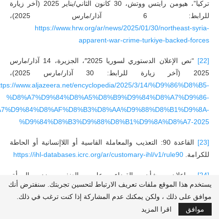
تركيا”، هيومن رايتس ووتش، 30 كانون الثاني/يناير 2025 (آخر زيارة
للرابط: 6 آذار/مارس 2025)،
https://www.hrw.org/ar/news/2025/01/30/northeast-syria-
apparent-war-crime-turkiye-backed-forces
[22]
“نص الإعلان الدستوري لسوريا 2025″، الجزيرة، 14 آذار/مارس
2025 (آخر زيارة للرابط: 30 آذار/مارس 2025)،
ttps://www.aljazeera.net/encyclopedia/2025/3/14/%D9%86%D8%B5-
%D8%A7%D9%84%D8%A5%D8%B9%D9%84%D8%A7%D9%86-
7%D9%84%D8%AF%D8%B3%D8%AA%D9%88%D8%B1%D9%8A-
%D9%84%D8%B3%D9%88%D8%B1%D9%8A%D8%A7-2025
[23]
القاعدة 90: التعذيب والمعاملة القاسية أو اللاإنسانية أو الحاطة
للكرامة.
https://ihl-databases.icrc.org/ar/customary-ihl/v1/rule90
[24]
إعلان بشأن القضاء على العنف ضد المرأة،
يستخدم هذا الموقع ملفات تعريف الارتباط لتحسين تجربتك. سنفترض أنك
https://www.ohchr.org/ar/instruments-
موافق على ذلك ، ولكن يمكنك عدم المشاركة إذا كنت ترغب في ذلك.
mechanisms/instruments/declaration-elimination-violence-
موافق
اقرا المزيد
against-women