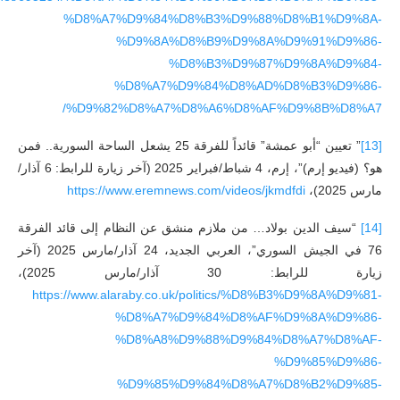
%D8%A7%D9%84%D8%B3%D9%88%D8%B1%D9%8A-
%D9%8A%D8%B9%D9%8A%D9%91%D9%86-
%D8%B3%D9%87%D9%8A%D9%84-
%D8%A7%D9%84%D8%AD%D8%B3%D9%86-
%D9%82%D8%A7%D8%A6%D8%AF%D9%8B%D8%A7/
[13]
” تعيين “أبو عمشة” قائداً للفرقة 25 يشعل الساحة السورية.. فمن
هو؟ (فيديو إرم)”، إرم، 4 شباط/فبراير 2025 (آخر زيارة للرابط: 6 آذار/
مارس 2025)،
https://www.eremnews.com/videos/jkmdfdi
[14]
“سيف الدين بولاد… من ملازم منشق عن النظام إلى قائد الفرقة
76 في الجيش السوري”، العربي الجديد، 24 آذار/مارس 2025 (آخر
زيارة للرابط: 30 آذار/مارس 2025)،
https://www.alaraby.co.uk/politics/%D8%B3%D9%8A%D9%81-
%D8%A7%D9%84%D8%AF%D9%8A%D9%86-
%D8%A8%D9%88%D9%84%D8%A7%D8%AF-
%D9%85%D9%86-
%D9%85%D9%84%D8%A7%D8%B2%D9%85-