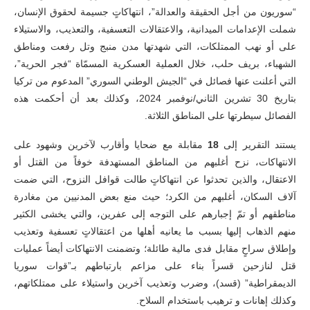
“سوريون من أجل الحقيقة والعدالة”، انتهاكاتٍ جسيمة لحقوق الإنسان،
شملت الإعدامات الميدانية، والاعتقالات التعسفية، والتعذيب، والاستيلاء
على أو نهب الممتلكات، التي شهدتها مدن منبج وتل رفعت ومناطق
الشهباء، بريف حلب، خلال العملية العسكرية المسمّاة “فجر الحرية”،
التي أعلنت عنها فصائل في “الجيش الوطني السوري” المدعوم من تركيا
بتاريخ 30 تشرين الثاني/نوفمبر 2024، وكذلك بعد أن أحكمت هذه
الفصائل سيطرتها على المناطق الثلاثة.
يستند التقرير إلى
18
مقابلة مع ضحايا وأقارب لآخرين وشهود على
الانتهاكات، نزح أغلبهم من المناطق المستهدفة خوفاً من القتل أو
الاعتقال، والذين تحدثوا عن انتهاكاتٍ طالت قوافل النزوح، التي ضمت
آلاف السكان، أغلبهم من الكرد؛ حيث منع بعض المدنيين من مغادرة
مناطقهم أو تمّ إجبارهم على التوجه إلى عفرين، والتي يخشى الكثير
منهم الذهاب إليها بسبب ما يعانيه أهلها من اعتقالاتٍ تعسفية وتعذيب
وإطلاق سراحٍ مقابل فدى مالية طائلة؛ وتضمنت الانتهاكات أيضاً عمليات
قتل لنازحين قسراً بناء على مزاعم بارتباطهم بـ”قوات سوريا
الديمقراطية” (قسد)، وضرب وتعذيب آخرين واستيلاء على ممتلكاتهم،
وكذلك إهانات و ترهيب باستخدام السلاح.