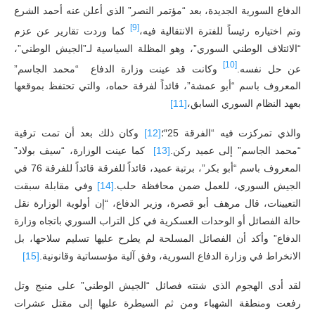
الدفاع السورية الجديدة، بعد “مؤتمر النصر” الذي أعلن عنه أحمد الشرع
[9]
وتم اختياره رئيساً للفترة الانتقالية فيه،
كما وردت تقارير عن عزم
“الائتلاف الوطني السوري”، وهو المظلة السياسية لـ”الجيش الوطني”،
[10]
عن حل نفسه.
وكانت قد عينت وزارة الدفاع “محمد الجاسم”
المعروف باسم “أبو عمشة”، قائداً لفرقة حماه، والتي تحتفظ بموقعها
بعهد النظام السوري السابق،
[11]
والذي تمركزت فيه “الفرقة 25″؛
[12]
وكان ذلك بعد أن تمت ترقية
“محمد الجاسم” إلى عميد ركن.
[13]
كما عينت الوزارة، “سيف بولاد”
المعروف باسم “أبو بكر”، برتبة عميد، قائداً للفرقة قائداً للفرقة 76 في
الجيش السوري، للعمل ضمن محافظة حلب.
[14]
وفي مقابلة سبقت
التعيينات، قال مرهف أبو قصرة، وزير الدفاع، “إن أولوية الوزارة نقل
حالة الفصائل أو الوحدات العسكرية في كل التراب السوري باتجاه وزارة
الدفاع” وأكد أن الفصائل المسلحة لم يطرح عليها تسليم سلاحها، بل
الانخراط في وزارة الدفاع السورية، وفق آلية مؤسساتية وقانونية.
[15]
لقد أدى الهجوم الذي شنته فصائل “الجيش الوطني” على منبج وتل
رفعت ومنطقة الشهباء ومن ثم السيطرة عليها إلى مقتل عشرات