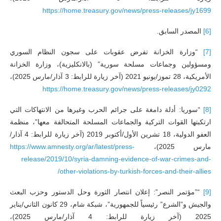
https://home.treasury.gov/news/press-releases/jy1699
[6]
المصدر السابق.
[7]
“وزارة الخزانة تفرض عقوبات على سجون النظام السوري
ومسؤولين وجماعات مسلحة سورية” (بالانكليزية)، وزارة الخزانة
الأمريكية، 28 تموز/يونيو 2021 (آخر زيارة للرابط: 3 آذار/مارس 2025)،
https://home.treasury.gov/news/press-releases/jy0292
[8]
“سوريا: أدلة دامغة على جرائم الحرب وغيرها من الانتهاكات التي
ارتكبتها القوات التركية والجماعات المسلحة المتحالفة معها”، منظمة
العفو الدولية، 18 تشرين الأول/أكتوبر 2019 (آخر زيارة للرابط: 4 آذار/
مارس 2025)،
https://www.amnesty.org/ar/latest/press-
release/2019/10/syria-damning-evidence-of-war-crimes-and-
other-violations-by-turkish-forces-and-their-allies/
[9]
“”مؤتمر النصر”: إعلان انتصار الثورة وحل الدستور وحزب البعث
والجيش و”الشرع” رئيسياً للجمهورية”، شبكة شام، 29 كانون الثاني/يناير
2025 (آخر زيارة للرابط: 4 آذار/مارس 2025)،