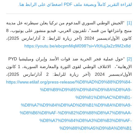
لقراءة التقرير كاملاً وبصيغة ملف PDF اضغط/ي على الرابط هنا.
[1]
“الجيش الوطني السوري المدعوم من تركيا يعلن سيطرته عل مدينة
منبج وانتزاعها من قسد”، تلفزيون العربي، فيديو منشور على يوتيوب، 8
كانون الأول/ديسمبر 2024 (آخر زيارة للرابط: 2 آذار/مارس 2025)،
https://youtu.be/ebcpmMqM098?si=VItXujJa2z9M2x8d
[2]
“حول عملية فجر الحرية ضد قوات الأسد وإيران وميليشيا PYD
الإرهابية”، الائتلاف الوطني لقوى الثورة والمعارضة السورية، 1 كانون
الأول/ديسمبر 2024 (آخر زيارة للرابط: 2 آذار/مارس 2025)،
https://www.etilaf.org/press-release/%D8%AD%D9%88%D9%84-
%D8%B9%D9%85%D9%84%D9%8A%D8%A9-
%D9%81%D8%AC%D8%B1-
%D8%A7%D9%84%D8%AD%D8%B1%D9%8A%D8%A9-
%D8%B6%D8%AF-%D9%82%D9%88%D8%A7%D8%AA-
%D8%A7%D9%84%D8%A3%D8%B3%D8%AF-
%D9%88%D8%A5%D9%8A%D8%B1