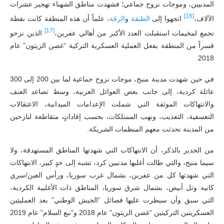
المدنيين، وموجات نزوح جماعي؛ فشهدت مناطق الشهباء تهجير عشرات
[16]
الآلاف،
اتجهوا إلى
الطبقة
و
الرقة
، علماً أن هذه المنطقة كانت نقطة
[17]
تجمع لمخيمات استقبلت العدد الأكبر من أهالي عفرين،
الذين نزحو
قسراً من المنطقة بفعل العملية العسكرية التركية “غصن الزيتون” عام
2018.
في حين شهدت مدينة منبج، موجات نزوح جماعية لما بين 200 إلى 300
عائلة كردية، إلى جانب بعض العوائل العربية، وسط تصاعد العنف
والانتهاكات الموثقة التي شملت الإعدامات الميدانية، الاعتقالات
التعسفية، التعذيب، ونهب الممتلكات، بحسب إفاداتٍ متقاطعة لنازحين
من المدينة تحدثت معهم المنظمات الشريكة.
من الجدير بالذكر، أن الانتهاكات التي شهدتها المناطق المستهدفة، ولا
سيما منبج، والتي طالت أغلبها مدنيين كرد، تشبه إلى حدٍ كبير، الانتهاكات
التي شهدتها كل من عفرين، بشمال غرب سوريا، ورأس العين/سري
كانيه وتل أبيض، بشمال شرق سوريا، المناطق ذات الأغلبية الكردية،
التي سبق وأن سيطرت عليها فصائل “الجيش الوطني” بعد العمليتين
العسكريتين التركيتين “غصن الزيتون” عام 2018 و”نبع السلام” عام 2019