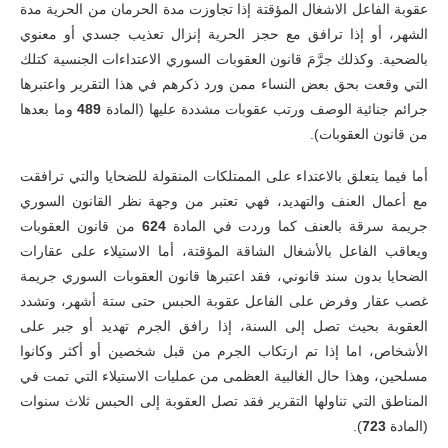
عقوبة الفاعل الاشغال المؤقتة إذا تجاوزت مدة الحرمان من الحرية مدة
الشهر، أو إذا ترافق مع حجز الحرية إنزال تعذيب جسدي أو معنوي
بالضحية. وكذلك جرَّمَ قانون العقوبات السوري الاعتداءات الجنسية كتلك
التي وقعت بحق بعض النساء ممن ورد ذكرهم في هذا التقرير واعتبرها
جرائم جنائية الوصف ورتب عقوبات مشددة عليها (المادة
489
وما بعدها
من قانون العقوبات).
أما فيما يتعلق بالاعتداء على الممتلكات المنقولة للضحايا والتي ترافقت
مع أعمال العنف والتهديد، فهي تعتبر من وجهة نظر القانون السوري
جريمة سرقة بالعنف كما وردت في المادة
624
من قانون العقوبات
ويعاقب الفاعل بالأشغال الشاقة المؤقتة، أما الاستيلاء على عقارات
الضحايا بدون سند قانوني، فقد اعتبرها قانون العقوبات السوري جريمة
غصب عقار وفرض على الفاعل عقوبة الحبس حتى ستة أشهر، وتشدد
العقوبة بحيث تصل إلى السنة، إذا رافق الجرم تهديد أو جبر على
الأشخاص، اما إذا تم ارتكاب الجرم من قبل شخصين أو أكثر وكانوا
مسلحين، وهذا حال الغالبية العظمى من عمليات الاستيلاء التي تمت في
المناطق التي تناولها التقرير فقد تصل العقوبة إلى الحبس ثلاث سنوات
(المادة
723
).