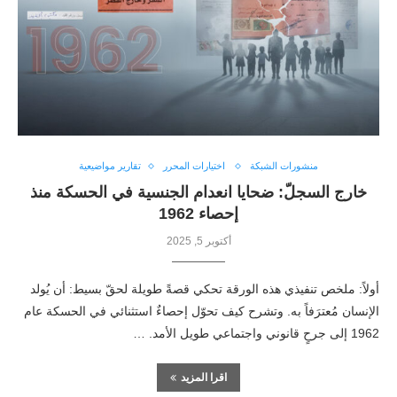
منشورات الشبكة
اختيارات المحرر
تقارير مواضيعية
خارج السجلّ: ضحايا انعدام الجنسية في الحسكة منذ
إحصاء 1962
أكتوبر 5, 2025
أولاً: ملخص تنفيذي هذه الورقة تحكي قصةً طويلة لحقّ بسيط: أن يُولد
الإنسان مُعترَفاً به. وتشرح كيف تحوّل إحصاءٌ استثنائي في الحسكة عام
1962 إلى جرحٍ قانوني واجتماعي طويل الأمد. …
اقرا المزيد