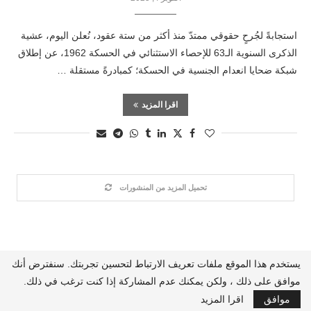
استجابةً لجُرحٍ حقوقي ممتدّ منذ أكثر من ستة عقود، نُعلن اليوم، عشية
الذكرى السنوية الـ63 للإحصاء الاستثنائي في الحسكة 1962، عن إطلاق
شبكة ضحايا انعدام الجنسية في الحسكة؛ كمبادرةً مستقلة …
اقرا المزيد
تحميل المزيد من المنشورات
يستخدم هذا الموقع ملفات تعريف الارتباط لتحسين تجربتك. سنفترض أنك
من نحن
ماذا نفعل؟
اتصل بنا
اشترك بقائمتنا البريدية
موافق على ذلك ، ولكن يمكنك عدم المشاركة إذا كنت ترغب في ذلك.
@2024 - تــــآزر. جميع الحقوق محفوظة.
موافق
اقرا المزيد