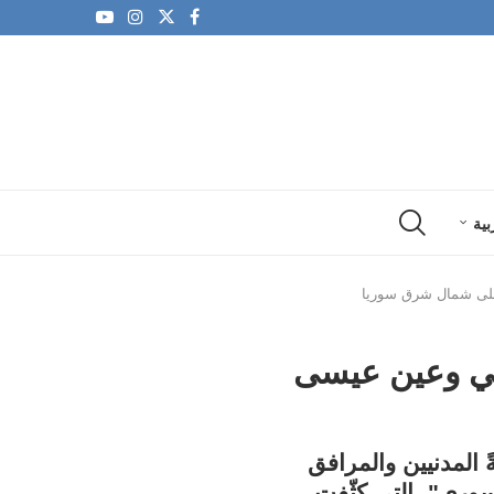
بية
ى كوباني وعين عيسى
المدنيين والمرافق
سوري"، التي كثّفت