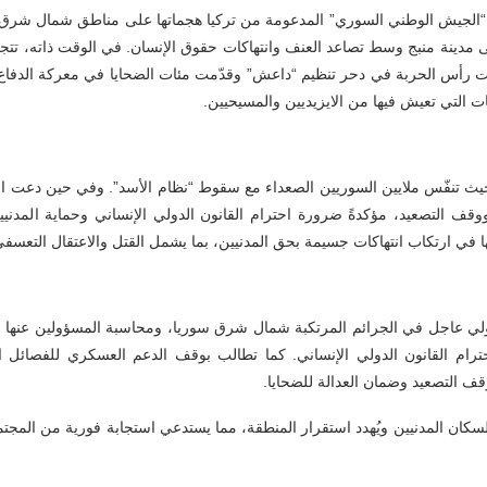
“الجيش الوطني السوري” المدعومة من تركيا هجماتها على مناطق شمال شرق
مدينة منبج وسط تصاعد العنف وانتهاكات حقوق الإنسان. في الوقت ذاته، تتجه ه
انت رأس الحربة في دحر تنظيم “داعش” وقدّمت مئات الضحايا في معركة الدفاع عن
ليات التي تعيش فيها من الايزيديين والمسيحيين.
يث تنفّس ملايين السوريين الصعداء مع سقوط “نظام الأسد”. وفي حين دعت الأ
التصعيد، مؤكدةً ضرورة احترام القانون الدولي الإنساني وحماية المدنيين،
ا في ارتكاب انتهاكات جسيمة بحق المدنيين، بما يشمل القتل والاعتقال التعسف
لي عاجل في الجرائم المرتكبة شمال شرق سوريا، ومحاسبة المسؤولين عنها أما
احترام القانون الدولي الإنساني. كما تطالب بوقف الدعم العسكري للفصائل 
قف التصعيد وضمان العدالة للضحايا.
السكان المدنيين ويُهدد استقرار المنطقة، مما يستدعي استجابة فورية من المجت