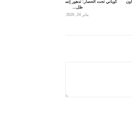
حت الحصار: تدهور إنساني متسارع في
انعدام الثقة والخوف من الانتهاك
ظل...
واسع...
يناير 24, 2026
يناير 23, 2026