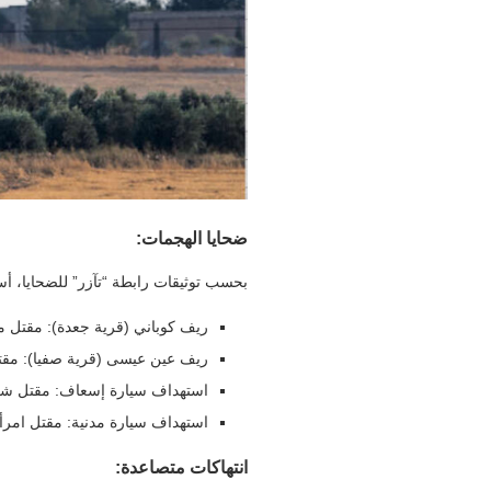
ضحايا الهجمات:
بحسب توثيقات رابطة “تآزر” للضحايا، أسفرت الهجمات خلال يو
ريف كوباني (قرية جعدة): مقتل مد
ريف عين عيسى (قرية صفيا): مقتل 8 مدنيين، بينهم طف
استهداف سيارة إسعاف: مقتل شخص
استهداف سيارة مدنية: مقتل امرأة
انتهاكات متصاعدة: