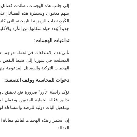
إلى جانب هذه الهجمات، صعّدت فصائل 
بينهم مدنيون، وسيطرة هذه الفصائل على 
الكُردية ذات الرمزية التاريخية، التي ك
جديداً يُهدد حياة سكانها من الكُرد والأق
تداعيات الهجمات:
تأتي هذه الاعتداءات في لحظة حرجة، ح
المسلحة في سوريا إلى ضبط النفس ووقف 
الهجمات التركية والفصائل المدعومة منه
دعوات للمحاسبة ووقف التصعيد:
تؤكد رابطة “تآزر” ضرورة فتح تحقيق دو
تدابير فعّالة لحماية المدنيين وضمان 
وبتفعيل آليات دولية للرصد والمساءلة لو
إن استمرار هذه الهجمات يُفاقم معاناة 
العدالة.