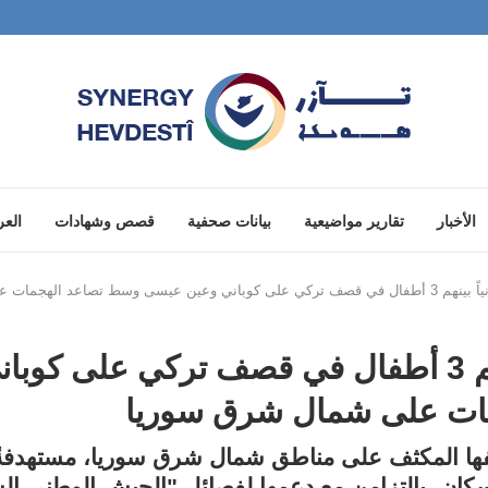
الأخبار
تقارير مواضيعية
بيانات صحفية
قصص وشهادات
العر
مقتل 13 مدنياً بينهم 3 أطفال في قصف تركي عل
ات على شمال شرق سوريا
ها المكثف على مناطق شمال شرق سوريا، مستهدفةً 
لسكان، بالتزامن مع دعمها لفصائل "الجيش الوطني ال