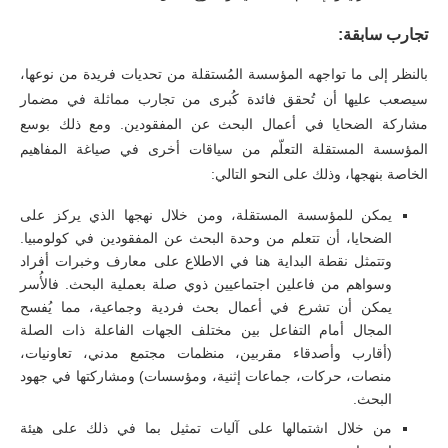
تجارب سابقة:
بالنظر إلى ما تواجهه المؤسسة المُستقلة من تحديات فريدة من نوعها،
سيصعب عليها أن تُحقق فائدة كُبرى من تجارب مماثلة في مضمار
مشاركة الضحايا في أعمال البحث عن المفقودين. ومع ذلك بوسع
المؤسسة المستقلة التعلّم من سياقات أخرى في صياغة المفاهيم
الخاصة بنهجها، وذلك على النحو التالي:
يمكن للمؤسسة المستقلة، ومن خلال نهجها الذي يركز على
الضحايا، أن تتعلم من وحدة البحث عن المفقودين في كولومبيا.
وتتمثل نقطة البداية هنا في الاطلاع على معارف وخبرات أفراد
وسواهم من فاعلين اجتماعيين ذوي صلة بعملية البحث. فالأُسر
يمكن أن تشرع في أعمال بحث فردية وجماعية، مما يُفسح
المجال أمام التفاعل بين مختلف الجهات الفاعلة ذات الصلة
(أقارب وأصدقاء مقربين، منظمات مجتمع مدني، تعاونيات،
منصات، حركات، جماعات إثنية، ومؤسسات) ومشاركتها في جهود
البحث.
من خلال اشتمالها على آليات تمثيل بما في ذلك على هيئة