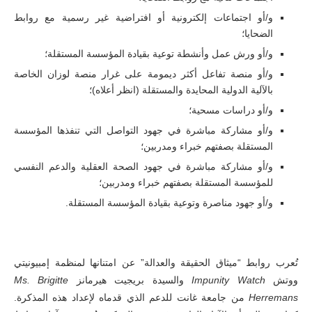
و/أو اجتماعات إلكترونية أو افتراضية غير رسمية مع روابط
الضحايا؛
و/أو ورش عمل وأنشطة توعية بقيادة المؤسسة المستقلة؛
و/أو منصة تفاعل أكثر ديمومة على غرار منصة لوزان الخاصة
بالآلية الدولية المحايدة والمستقلة (انظر أعلاه)؛
و/أو دراسات مسحية؛
و/أو مشاركة مباشرة في جهود التواصل التي تنفذها المؤسسة
المستقلة بصفتهم خبراء ومدربين؛
و/أو مشاركة مباشرة في جهود الصحة العقلية والدعم النفسي
للمؤسسة المستقلة بصفتهم خبراء ومدربين؛
و/أو جهود مناصرة وتوعية بقيادة المؤسسة المستقلة.
تُعرب روابط “ميثاق الحقيقة والعدالة” عن امتنانها لمنظمة إمبيونيتي
ووتش
Impunity Watch
والسيدة بريجيت هيرمانز
Ms. Brigitte
Herremans
من جامعة غانت للدعم الذي قدماه لإعداد هذه المذكرة.