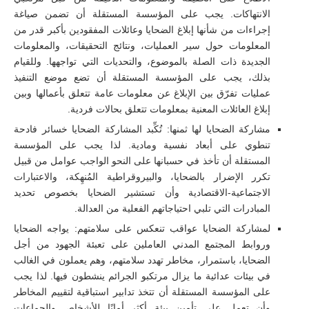
الانتهاكات. يجب على المؤسسة المستقلة أن تضمن صياغة
إجراءات من شأنها إبلاغ الضحايا وعائلات المفقودين بأكبر قدر من
المعلومات حول سير العمليات، ونتائج التحقيقات، والمعلومات
الجديدة ذات الصلة بالموضوع، والتحديات التي تواجهها. وللقيام
بذلك، يجب على المؤسسة المستقلة أن تضع موضع التنفيذ
عمليات تفرّق بين الإبلاغ عن معلومات عامة تتعلق بأعمالها وبين
إبلاغ العائلات المعنية بمعلومات تتعلق بحالات فردية.
مشاركة الضحايا لها ثمنها: تُكِّبد المشاركة الضحايا خسائر فادحة
تنطوي على أبعاد نفسية ومادية. لذا يجب على المؤسسة
المستقلة أن تأخذ في حسبانها على النحو الواجب عوامل من قبيل
تكرر الإضرار بالضحايا، والبيروقراطية المُنهِكة، والاعتبارات
الاجتماعية-الاقتصادية وأن تستشير الضحايا بخصوص تحديد
المبادرات التي تلبي احتياجاتهم الفعلية من العدالة.
لمشاركة الضحايا عواقب تنعكس على سلامتهم: يواجه الضحايا
وروابط المجتمع المدني العاملين على تعبئة الجهود من أجل
الضحايا، باستمرار، مخاطر تهدد سلامتهم، وهم يعملون في الغالب
في بيئات عدائية ما يزال مرتكبو الجرائم ينشطون فيها. لذا يجب
على المؤسسة المستقلة أن تتخذ تدابير استباقية لتقييم المخاطر
وأن تعمل على تأمين بيئة أكثر أمانًا للأشخاص والجماعات