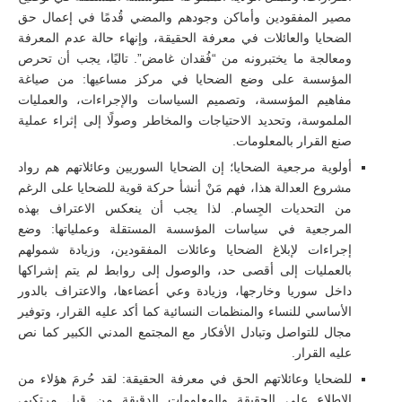
مصير المفقودين وأماكن وجودهم والمضي قُدمًا في إعمال حق
الضحايا والعائلات في معرفة الحقيقة، وإنهاء حالة عدم المعرفة
ومعالجة ما يختبرونه من “فُقدان غامض”. تاليًا، يجب أن تحرص
المؤسسة على وضع الضحايا في مركز مساعيها: من صياغة
مفاهيم المؤسسة، وتصميم السياسات والإجراءات، والعمليات
الملموسة، وتحديد الاحتياجات والمخاطر وصولًا إلى إثراء عملية
صنع القرار بالمعلومات.
أولوية مرجعية الضحايا؛ إن الضحايا السوريين وعائلاتهم هم رواد
مشروع العدالة هذا، فهم مَنْ أنشأ حركة قوية للضحايا على الرغم
من التحديات الجِسام. لذا يجب أن ينعكس الاعتراف بهذه
المرجعية في سياسات المؤسسة المستقلة وعملياتها: وضع
إجراءات لإبلاغ الضحايا وعائلات المفقودين، وزيادة شمولهم
بالعمليات إلى أقصى حد، والوصول إلى روابط لم يتم إشراكها
داخل سوريا وخارجها، وزيادة وعي أعضاءها، والاعتراف بالدور
الأساسي للنساء والمنظمات النسائية كما أكد عليه القرار، وتوفير
مجال للتواصل وتبادل الأفكار مع المجتمع المدني الكبير كما نص
عليه القرار.
للضحايا وعائلاتهم الحق في معرفة الحقيقة: لقد حُرمَ هؤلاء من
الاطلاع على الحقيقة والمعلومات الدقيقة من قبل مرتكبي