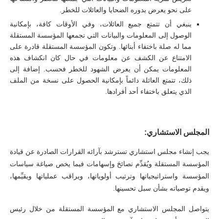
على نحو يعرض بدوره الضحايا والعائلات للخطر.
ينبغي أن تتمتع جميع العائلات، وفي الأوقات كافة، بإمكانية
الوصول إلى المعلومات والبيانات التي تجمعها المؤسسة المستقلة
مما له صلة باختفاء أبنائها. وتكون المؤسسة المستقلة قادرة على
الامتناع عن الكشف عن معلومات في حال كان انكشاف هذه
المعلومات يمكن أن يعرض الشهود للخطر فحسب. إضافة إلى
ذلك، تتمتع العائلة دائماً بإمكانية الحصول على نسخة من الملف
الذي يتعلق باختفاء أحد أفرادها.
المجلس الاستشاري:
يجب إنشاء مجلس استشاري تسترشد بآرائه القرارات الصادرة عن قيادة
المؤسسة المستقلة ويُقدِّم نصائحَ وإسهامات فيما يخص صياغة سياسات
المؤسسة واستراتيجياتها وترتيب أولوياتها، ويراقب عملياتها ويقيِّمها،
ويقدم توصياته بشأن سبل تحسينها.
يتواصل المجلس الاستشاري مع المؤسسة المستقلة من خلال رئيس