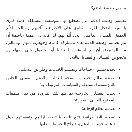
ما هي وظيفة الدعم؟
تكتسي وظيفة الدعم التي تضطلع بها المؤسسة المستقلة أهمية كبرى
بالنسبة للضحايا لكونها تنطوي على الاعتراف بآلامهم ومعالجة الأثر
العميق “للفُقدان الغامض” الذي ألمَّ بهم. لذا فإنه ذي أهمية حاسمة أن
يتم تصميم وظيفة الدعم هذه بمشاركة كاملة وجوهرية منهم. وبالتالي،
من المفترض أن تتم استشارة الضحايا أو الحصول على إسهاماتهم
بخصوص المسائل والقضايا التالية:
تحديد/تقييم الاحتياجات وتصميم الخدمات وطرائق التسليم؛
صياغة نظام خدمات الصحة العقلية والدعم النفسي الخاص
بالمؤسسة المستقلة والسياسات المرتبطة به؛
تحديد المصادر الخارجية بما فيها تلك المزودة من قبل منظمات
المجتمع المدني السورية؛
تصميم نظام للإحالة؛
تصميم آلية مراقبة تتيح للضحايا تقديم آرائهم وتعقيباتهم حول
فاعلية خدمات الدعم واقتراح التحسينات عليها.