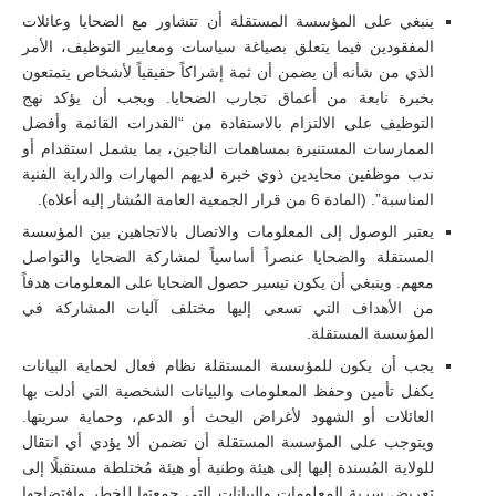
ينبغي على المؤسسة المستقلة أن تتشاور مع الضحايا وعائلات
المفقودين فيما يتعلق بصياغة سياسات ومعايير التوظيف، الأمر
الذي من شأنه أن يضمن أن ثمة إشراكاً حقيقياً لأشخاص يتمتعون
بخبرة نابعة من أعماق تجارب الضحايا. ويجب أن يؤكد نهج
التوظيف على الالتزام بالاستفادة من “القدرات القائمة وأفضل
الممارسات المستنيرة بمساهمات الناجين، بما يشمل استقدام أو
ندب موظفين محايدين ذوي خبرة لديهم المهارات والدراية الفنية
المناسبة”. (المادة 6 من قرار الجمعية العامة المُشار إليه أعلاه).
يعتبر الوصول إلى المعلومات والاتصال بالاتجاهين بين المؤسسة
المستقلة والضحايا عنصراً أساسياً لمشاركة الضحايا والتواصل
معهم. وينبغي أن يكون تيسير حصول الضحايا على المعلومات هدفاً
من الأهداف التي تسعى إليها مختلف آليات المشاركة في
المؤسسة المستقلة.
يجب أن يكون للمؤسسة المستقلة نظام فعال لحماية البيانات
يكفل تأمين وحفظ المعلومات والبيانات الشخصية التي أدلت بها
العائلات أو الشهود لأغراض البحث أو الدعم، وحماية سريتها.
ويتوجب على المؤسسة المستقلة أن تضمن ألا يؤدي أي انتقال
للولاية المُسندة إليها إلى هيئة وطنية أو هيئة مُختلطة مستقبلًا إلى
تعريض سرية المعلومات والبيانات التي جمعتها للخطر وافتضاحها