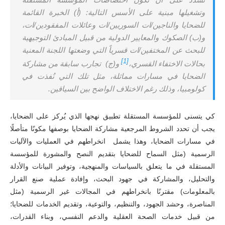
وتشغيلها مبنية على الأسس التالية: (أ) الخبرة القائمة
للضحايا والناجين/ات السوريين/ات وعائلات المفقودين/ات،
و(ب) الصكوك والمعايير الدولية من قبيل المبادئ التوجيهية
للبحث عن المختفين/ات قسرياً التي وضعتها اللجنة المعنية
[1]
بحالات الاختفاء القسري،
و(ج) تجارب سابقة من مشاركة
الضحايا في مسارات مماثلة، مثل تلك التي نُفذت في
كولومبيا، وذلك رغم الاختلاف الواضح بين السياقين.
كي يتسنى للمؤسسة المستقلة تطبيق نهجها الذي يُركز على الضحايا،
يجب أن تحدد الشروط المرجعية مشاركة الضحايا بوصفها مكونًا متأصلًا
في مسارات الضحايا، وهذا يشمل انخراطهم في العمليات والآليات
الرسمية (مثل السماح للضحايا بتقديم النصح والمشورة للمؤسسة
المستقلة في ما يتعلق بالسياسات والمنهجية، وتوفير البيانات والأدلة
والتحليل، والمشاركة في جهود البحث، وإفادة عملية صنع القرار
بالمعلومات) مقترنًا بانخراطهم في المجالات غير الرسمية (مثل
المناصرة، وحشد الجهود، والتنظيم، والتوعية، وتقديم الخدمات للضحايا؛
من قبيل خدمات الصحة العقلية والدعم النفسي، وبناء القدرات،