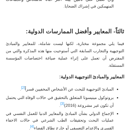
المنهمكين في إشراك الضحايا.
ثالثاً- المعايير وأفضل الممارسات الدولية:
فيما يلي مجموعة مختارة، لكنها ليست شاملة، للمعايير والمبادئ
التوجيهية والتجارب السابقة التي اُستوحيت منها هذه المذكرة والتي من
المفترض أن تعمل على إثراء عملية صياغة اختصاصات المؤسسة
المستقلة.
المعايير والمبادئ التوجيهية الدولية:
[2]
المبادئ التوجيهية للبحث عن الأشخاص المخفيين قسراً
.
بروتوكول مينيسوتا المتعلق بالتحقيق في حالات الوفاة التي يحتمل
[3]
أن تكون غير مشروعة (2016)
.
الإجماع الدولي بشأن المبادئ والمعايير الدنيا للعمل النفسي في
عمليات البحث وتحقيقات الطب الشرعي في حالات الاخفاء
[4]
القسري والإعدام التعسفي أو خارج نطاق القضاء
.