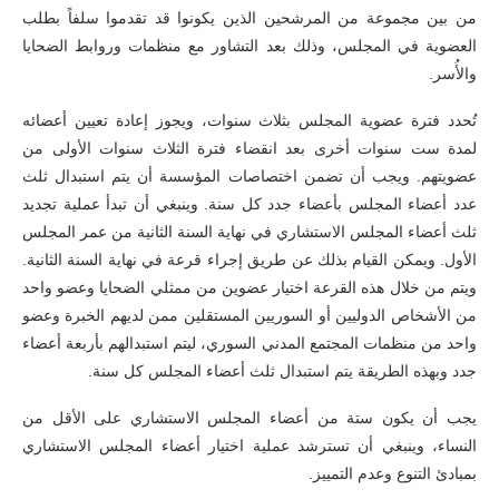
من بين مجموعة من المرشحين الذين يكونوا قد تقدموا سلفاً بطلب
العضوية في المجلس، وذلك بعد التشاور مع منظمات وروابط الضحايا
والأُسر.
تُحدد فترة عضوية المجلس بثلاث سنوات، ويجوز إعادة تعيين أعضائه
لمدة ست سنوات أخرى بعد انقضاء فترة الثلاث سنوات الأولى من
عضويتهم. ويجب أن تضمن اختصاصات المؤسسة أن يتم استبدال ثلث
عدد أعضاء المجلس بأعضاء جدد كل سنة. وينبغي أن تبدأ عملية تجديد
ثلث أعضاء المجلس الاستشاري في نهاية السنة الثانية من عمر المجلس
الأول. ويمكن القيام بذلك عن طريق إجراء قرعة في نهاية السنة الثانية.
ويتم من خلال هذه القرعة اختيار عضوين من ممثلي الضحايا وعضو واحد
من الأشخاص الدوليين أو السوريين المستقلين ممن لديهم الخبرة وعضو
واحد من منظمات المجتمع المدني السوري، ليتم استبدالهم بأربعة أعضاء
جدد وبهذه الطريقة يتم استبدال ثلث أعضاء المجلس كل سنة.
يجب أن يكون ستة من أعضاء المجلس الاستشاري على الأقل من
النساء، وينبغي أن تسترشد عملية اختيار أعضاء المجلس الاستشاري
بمبادئ التنوع وعدم التمييز.