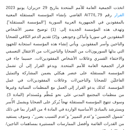
اتخذت الجمعية العامة للأمم المتحدة بتاريخ 29 حزيران/ يونيو 2023
القرار
رقم A/77/L.79 القاضي بإنشاء المؤسسة المستقلة المعنية
بالمفقودين في الجمهورية العربية السورية [“المؤسسة المستقلة”].
وتهدف هذه المؤسسة الجديدة إلى: (1) توضيح مصير الأشخاص
المفقودين في سوريا وأماكن وجودهم، و(2) تقديم الدعم الكافي للضحايا
والناجين وأسر المفقودين. ويأتي إنشاء هذه المؤسسة استجابة للجهود
التي بذلها السوريون/ات من الضحايا والناجين/ات من الاعتقال التعسفي
والاختفاء القسري وعائلات الأشخاص المفقودين/ات، حسبما جاء في
قرار الجمعية العامة للأمم المتحدة. ويدعو القرار إلى أن تشمل
المؤسسة المستقلة على عنصر هيكلي يضمن المشاركة والتمثيل
الفاعليّن للضحايا والناجين/ات وعائلات المفقودين/ات في عمل
المؤسسة. كذلك يدعو القرار إلى العمل مع المنظمات النسائية وغيرها
من منظمات المجتمع المدني على نحو مُنظَّم ومُستدام (المادة 3).
وسوف تنتهج المؤسسة المستقلة نهجاً يُركز على الضحايا ويشمل الأُسر
ويسترشد بالمبادئ الأساسية الواردة في المادة 4 من القرار بما في ذلك
“شمول الجنسين” و”عدم التمييز” و”عدم التسبب بضرر”، وسوف يستفيد
من القدرات القائمة وأفضل الممارسات المستنيرة بمساهمات الناجين/