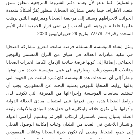
والحماية). كما ندعو لأن يعتمد دفتر الشروط المرجعية منظورَ نسق
متعدد الأطراف فيما يخص مشاركة الضحايا، منظور يُقرُّ أشكالًا متعددة
الجوانب لانخراطهم ويستند إلى مرجعية الضحايا ومعرفتهم اللتين برهنت
عليهما فاعلية جهودهم التي أفضت إلى تبني قرار الجمعية العام للأمم
المتحدة رقم A/77/L.79. بتاريخ 29 حزيران/يونيو 2023.
يمثل إنشاء المؤسسة المستقلة فرصة سانحة لتعزيز مشاركة الضحايا
في تنفيذ مبادرات العدالة في سياق من النزاع المستمر والتهجير
الجماعي، إضافةً إلى كونها فرصة سانحة للإدماج الكامل لخبرات الضحايا
وعائلات المفقودين/ات ومعارفهم في عمل مؤسسة جديدة من نوعها.
ونظراً إلى أن استحداث هذه المؤسسة كان ثمرة انبثقت عن الجهود التي
بذلتها روابط الضحايا للنهوض بعملية البحث عن المفقودين، يجب أن
تستفيد سياسات المؤسسة وإجراءاتها من المعرفة التي تكونت لدى
روابط الضحايا هذه، ومن قدرتها على استيعاب مبادئ العدالة الدولية
وأدواتها، وأن تكون خلاقة وابتكارية في جعل هذه المبادئ والأدوات وثيقة
الصلة بسياق يتسم باستمرار ارتكاب الجرائم وتقسيم أراضي الدولة
وانتشار اللاجئين في العديد من البلدان وغياب إمكانية الوصول الفعلي
إلى جميع الضحايا. وينبغي أن تكون خبرة الضحايا وعائلات المفقودين