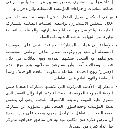
إنشاء مجلس استشاري يتضمن ممثلين عن الضحايا ويسهم في
صياغة سياسات وإجراءات المؤسسة المستقلة وإثراء قراراتها.
وينبغي استكمال تمثيل الضحايا داخل المؤسسة المستقلة، من
خلال المجلس الاستشاري، بواسطة العمليات النظامية للمشاركة
الخارجية، والتواصل مع الضحايا واستشارتهم، والمنظمات النسائية
وغيرها من الجهات الفاعلة المدنية ذات الصلة.
بالإضافة إلى عمليات المشاركة الجماعية، ينبغي على المؤسسة
المستقلة أن تضع بروتوكولات تضمن تفاعل موظفي المؤسسة
وتواصلهم مع الضحايا بصفتهم الفردية ومع العائلات من خلال
قنوات ومجالات آمنة وأن تسترشد تفاعلاتهم هذه بنهج “عدم
الإضرار” ونهج الخدمة الشاملة بأسلوب “النافذة الواحدة”، ومبدأ
الشفافية والنهج القائم على التعاطف.
بالنظر إلى الأهمية المركزية التي تكتسبها مشاركة الضحايا ضمن
الولاية الممنوحة للمؤسسة المستقلة وعملياتها، وإلى التعقيد الذي
تنطوي عليه المهمة وطابعها المُستهلك للوقت، يجب أن يتضمن
هيكل المؤسسة وحدة لشؤون الضحايا تكون مسؤولة عن مشاركة
جميع الضحايا والتفاعل والتواصل معهم، ويجب على هذه الوحدة
أن تدرس فكرة فتح مكاتب ميدانية في مناطق جغرافية تتمركز
بها أعداد كبيرة من الضحايا.