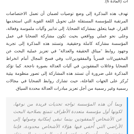
ات (المادة 6).
تهدف هذه المذكرة إلى وضع توصيات لضمان أن تعمل الاختصاصات
المرتقبة للمؤسسة المستقلة على تحويل اللغة القوية التي استخدمها
القرار، فيما يتعلق بمشاركة الضحايا، إلى تدابير وآليات ملموسة وفعالة،
وعلى نحو عملي وواقعي بحيث تكون مشاركة الضحايا في عمل
المؤسسة مشاركة كاملة وحقيقية. وتستند هذه المذكرة إلى تجربة
وجهود روابط “ميثاق الحقيقة والعدالة” في تعزيز عملية البحث عن
المخفيين/ات قسرياً والمفقودين/ات وفي فسح المجال أمام انخراط
الضحايا وعائلات المفقودين في آليات العدالة بصورة ناجحة. كما تؤكد
المذكرة على ضرورة أن تستند هذه المشاركة إلى تصور منظومة بيئية
تُركز على الجهات الفاعلة، حيث تشارك روابط الضحايا في مجالات
رسمية وغير رسمية من أجل تعزيز مبادرات العدالة محددة السياق.
وبما أن هذه المؤسسة تواجه تحديات فريدة من نوعها،
لكونها أول مؤسسة متعددة الأطراف تتمتع بصلاحية البحث
عن الأشخاص المفقودين بينما تبقى إمكانية وصولها إلى
الأراضي التي أُخفي فيها هؤلاء الأشخاص محدودة، فإننا
نشدد على أن تكون اختصاصات المؤسسة المستقلة