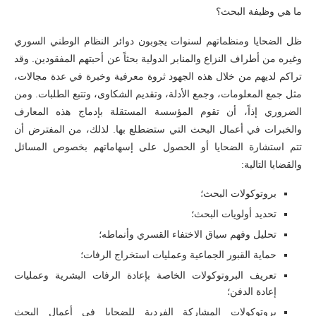
ما هي وظيفة البحث؟
ظل الضحايا ومنظماتهم لسنوات يجوبون دوائر النظام الوطني السوري
وغيره من أطراف النزاع والمنابر الدولية بحثاً عن أحبتهم المفقودين. وقد
تراكم لديهم من خلال هذه الجهود ثروة معرفية وخبرة في عدة مجالات،
مثل جمع المعلومات، وجمع الأدلة، وتقديم الشكاوى، وتتبع الطلبات. ومن
الضروري إذاً، أن تقوم المؤسسة المستقلة بإدماج هذه المعارف
والخبرات في أعمال البحث التي ستضطلع بها. لذلك، من المفترض أن
تتم استشارة الضحايا أو الحصول على إسهاماتهم بخصوص المسائل
والقضايا التالية:
بروتوكولات البحث؛
تحديد أولويات البحث؛
تحليل وفهم سياق الاختفاء القسري وأنماطه؛
حماية القبور الجماعية وعمليات استخراج الرفات؛
تعريف البروتوكولات الخاصة بإعادة الرفات البشرية وعمليات
إعادة الدفن؛
بروتوكولات المشاركة الفردية للضحايا في أعمال البحث