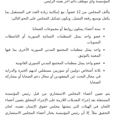
المؤسسة وأي موظف دائم آخر يعينه الرئيس.
يتألف المجلس من 12 عضواً، مع إمكانية زيادة العدد في المستقبل بما
يكفل توسيع رقعة التمثيل، ويكون تشكيل المجلس على النحو التالي:
ستة أعضاء يمثلون روابط أو مجموعات الضحايا.
عضو واحد يمثل المنظمات النسائية السورية أو الناشطات
النسويات.
واحد يمثل منظمات المجتمع المدني السورية الأخرى بما فيها
المعنية بالتوثيق.
عضو واحد يمثل منظمات المجتمع المدني السوري القانونية
ثلاثة أشخاص دوليين أو سوريين مستقلين لديهم الخبرة والدراية
في مجال البحث عن المفقودين أو مجال دعم الضحايا أو مشاركة
الضحايا.
يتم تعيين أعضاء المجلس الاستشاري من قبل رئيس المؤسسة
المستقلة بعد إجراء التعديلات اللازمة على الإجراء المتعلق بتعيين أعضاء
اللجان في الهيئات التي ينشئها مجلس حقوق الإنسان نفسه، لجان
التحقيق مثلاً. إلا أن رئيس المؤسسة يختار أعضاء المجلس الاستشاري