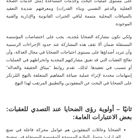
على مستوى عمليات البحث وخدمات المساعدة (مثل خدمات الصحة
العقلية والدعم النفسي وبناء القدرات) ومعرفتهم شديدة التعقيد
بالسياقات المحلية متممة لباقي الخبرات القانونية والإدارية والفنية
الموجودة.
ولكي تكون مشاركة الضحايا مُجدية، يجب على اختصاصات المؤسسة
المستقلة ضمان ألا تقف هذه المشاركة عند حدود الإجراءات الرسمية
وأن تتردد أصداؤها على مستوى احتياجات الضحايا في مجال العدالة، وأن
تعالج العقبات التي قد تعيق مشاركتهم المجدية وانخراطهم في العمليات
أو تتسبب في تعقيدها. لذلك، تقدم روابط “ميثاق الحقيقة والعدالة”
إسهامات محددة لإثراء عملية صياغة المفاهيم المتعلقة بالنهج المُرتكز
على الضحايا في البحث عن المفقودين والتطبيق المرتقب لهذا النهج.
ثانيًا – أولوية رؤى الضحايا عند التصدي للعقبات:
بعض الاعتبارات العامة:
الضحايا وعائلات المفقودين هم عوامل محركة فاعلة في صنع
القرارات؛ وتتمثل الولاية الممنوحة للمؤسسة المستقلة في توضيح